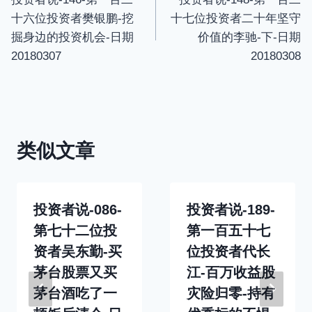
章
s
十六位投资者樊银鹏-挖
十七位投资者二十年坚守
c
导
掘身边的投资机会-日期
价值的李驰-下-日期
r
20180307
20180308
航
e
e
n
类似文章
投资者说-086-
投资者说-189-
第七十二位投
第一百五十七
资者吴东勤-买
位投资者代长
茅台股票又买
江-百万收益股
茅台酒吃了一
灾险归零-持有