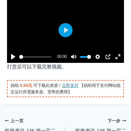
P
l
a
00:00
y
P
M
S
P
E
打赏后可以下载完整视频。
l
u
e
I
n
a
t
t
P
t
捐助
0.50元
可下载此资源！
立即支付
【捐助用于支付网站稳
y
e
t
e
定运行所需服务器、宽带的费用】
i
r
n
f
g
u
s
l
文
上一页
下一步
l
投资者说-146-第一百二
投资者说-148-第一百二