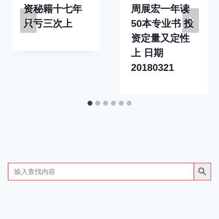
资秘籍十七年
周展宏一年读
只亏三次上
50本专业书 投
资定量又定性
上 日期
20180321
搜索按钮
Search
for: