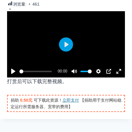
浏览量:
461
P
l
a
00:00
y
P
M
S
P
E
打赏后可以下载完整视频。
l
u
e
I
n
a
t
t
P
t
捐助
0.50元
可下载此资源！
立即支付
【捐助用于支付网站稳
y
e
t
e
定运行所需服务器、宽带的费用】
i
r
n
f
g
u