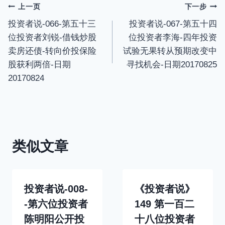
s
l
文
上一页
下一步
l
投资者说-066-第五十三
投资者说-067-第五十四
章
s
位投资者刘锐-借钱炒股
位投资者李海-四年投资
c
导
卖房还债-转向价投保险
试验无果转从预期改变中
r
股获利两倍-日期
寻找机会-日期20170825
航
e
20170824
e
n
类似文章
投资者说-008-
《投资者说》
-第六位投资者
149 第一百二
陈明阳公开投
十八位投资者