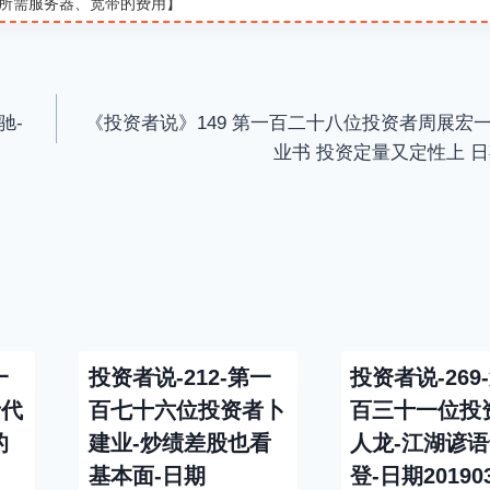
所需服务器、宽带的费用】
e
t
i
驰-
《投资者说》149 第一百二十八位投资者周展宏一
业书 投资定量又定性上 日期2
一
投资者说-212-第一
投资者说-269
者代
百七十六位投资者卜
百三十一位投
的
建业-炒绩差股也看
人龙-江湖谚
基本面-日期
登-日期20190