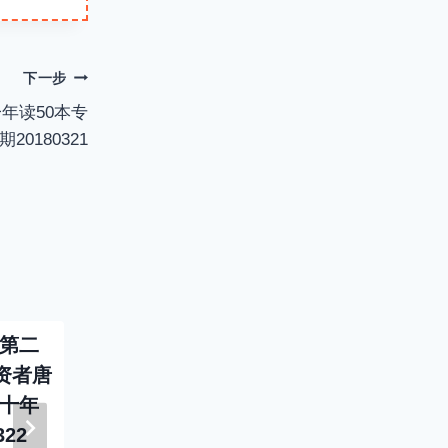
e
r
n
f
下一步
g
u
年读50本专
s
l
0180321
l
s
c
r
e
e
n
-第二
投资者说-291-第二
投资者说-1
资者唐
百五十二位投资者胡
百三十位
语十年
加生-看长期不看短
龙-好企业
322
期看价值不看价格
有能力圈