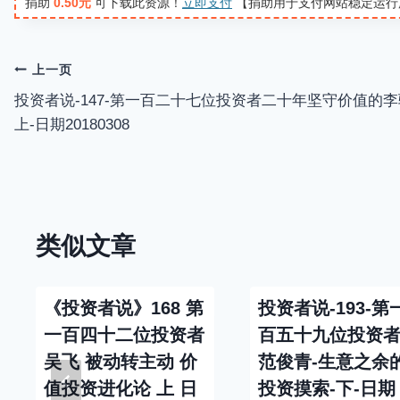
捐助
0.50元
可下载此资源！
立即支付
【捐助用于支付网站稳定运行
y
文
上一页
投资者说-147-第一百二十七位投资者二十年坚守价值的李
章
上-日期20180308
导
航
类似文章
《投资者说》168 第
投资者说-193-第
一百四十二位投资者
百五十九位投资
吴飞 被动转主动 价
范俊青-生意之余
值投资进化论 上 日
投资摸索-下-日期