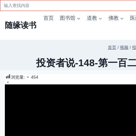
Search
for:
跳
首页
图书馆
道教
佛教
医
到
随缘读书
内
容
首页
/
视频
/
投资者说-148-第一百
浏览量:
454