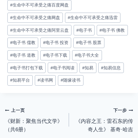
#
生命中不可承受之痛百度网盘
#
生命中不可承受之痛网盘
#
生命中不可承受之痛迅雷
#
生命中不可承受之痛阿里云盘
#
电子书
#
电子书 佛教
#
电子书 儒教
#
电子书 投资
#
电子书 股票
#
电子书 道教
#
电子书下载
#
电子书大全
#
电子书打包下载
#
电子书阅读
#
知易
#
知易信息
#
知易平台
#
读书网
#
随缘读书
文
上一页
下一步
《财新：聚焦当代文学》
《内容之王：雷石东的传
章
（共6册）
奇人生》 基奇·哈吉