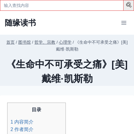
Search
for:
跳
随缘读书
到
内
容
首页
/
图书馆
/
哲学、宗教
/
心理学
/
《生命中不可承受之痛》[美]
戴维·凯斯勒
《生命中不可承受之痛》[美]
戴维·凯斯勒
目录
1
内容简介
2
作者简介