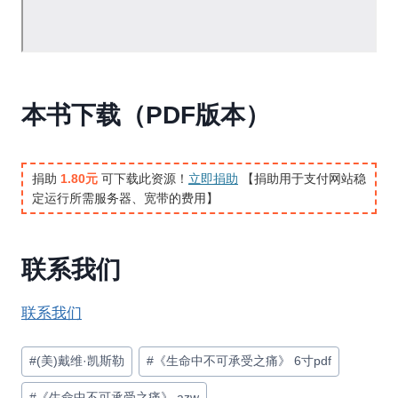
本书下载（PDF版本）
捐助
1.80元
可下载此资源！
立即捐助
【捐助用于支付网站稳
定运行所需服务器、宽带的费用】
联系我们
联系我们
文
#
(美)戴维·凯斯勒
#
《生命中不可承受之痛》 6寸pdf
章
#
《生命中不可承受之痛》 azw