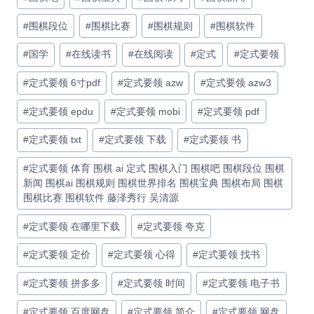
#
围棋段位
#
围棋比赛
#
围棋规则
#
围棋软件
#
国学
#
在线读书
#
在线阅读
#
定式
#
定式要领
#
定式要领 6寸pdf
#
定式要领 azw
#
定式要领 azw3
#
定式要领 epdu
#
定式要领 mobi
#
定式要领 pdf
#
定式要领 txt
#
定式要领 下载
#
定式要领 书
#
定式要领 体育 围棋 ai 定式 围棋入门 围棋吧 围棋段位 围棋
新闻 围棋ai 围棋规则 围棋世界排名 围棋宝典 围棋布局 围棋
围棋比赛 围棋软件 藤泽秀行 吴清源
#
定式要领 在哪里下载
#
定式要领 夸克
#
定式要领 定价
#
定式要领 心得
#
定式要领 找书
#
定式要领 拼多多
#
定式要领 时间
#
定式要领 电子书
#
定式要领 百度网盘
#
定式要领 简介
#
定式要领 网盘