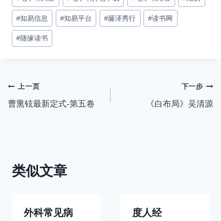
#
知易信息
#
知易平台
#
藤泽秀行
#
读书网
#
随缘读书
文
上一页
下一步
曹熏铉最新定式-第五卷
《白布局》吴清源
章
导
航
类似文章
外科常见病
度人经