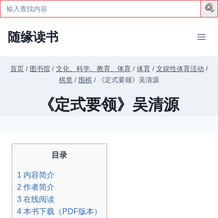
Search
for:
跳
随缘读书
到
内
容
首页
/
图书馆
/
文化、科学、教育、体育
/
体育
/
文娱性体育活动
/
棋类
/
围棋
/
《定式要领》吴清源
《定式要领》吴清源
目录
1
内容简介
2
作者简介
3
在线阅读
4
本书下载（PDF版本）