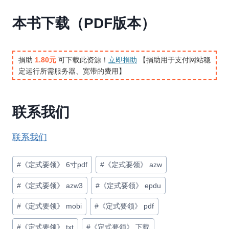
本书下载（PDF版本）
捐助
1.80元
可下载此资源！
立即捐助
【捐助用于支付网站稳
定运行所需服务器、宽带的费用】
联系我们
联系我们
文
#
《定式要领》 6寸pdf
#
《定式要领》 azw
章
#
《定式要领》 azw3
#
《定式要领》 epdu
标
签：
#
《定式要领》 mobi
#
《定式要领》 pdf
#
《定式要领》 txt
#
《定式要领》 下载