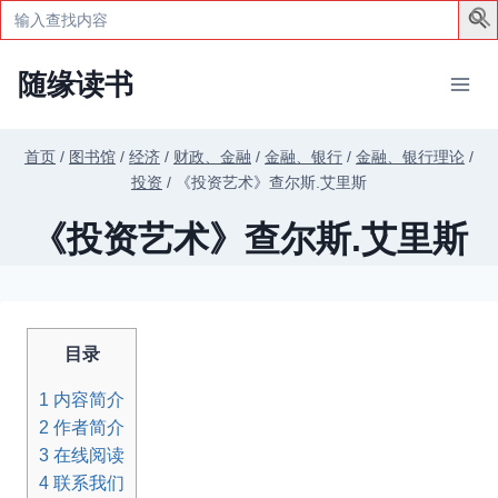
Search
for:
跳
随缘读书
到
内
容
首页
/
图书馆
/
经济
/
财政、金融
/
金融、银行
/
金融、银行理论
/
投资
/
《投资艺术》查尔斯.艾里斯
《投资艺术》查尔斯.艾里斯
目录
1
内容简介
2
作者简介
3
在线阅读
4
联系我们