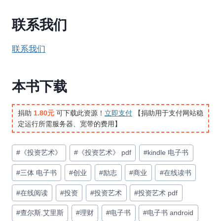
联系我们
联系我们
本书下载
捐助
1.80元
可下载此资源！
立即支付
【捐助用于支付网站稳
定运行所需服务器、宽带的费用】
文
#
《投资艺术》
#
《投资艺术》 pdf
#
kindle 电子书
章
#
三体 电子书
#
创业
#
励志
#
商业
#
在线读书
标
签：
#
在线阅读
#
投资
#
投资艺术
#
投资艺术 pdf
#
查尔斯.艾里斯
#
理财
#
电子书
#
电子书 android