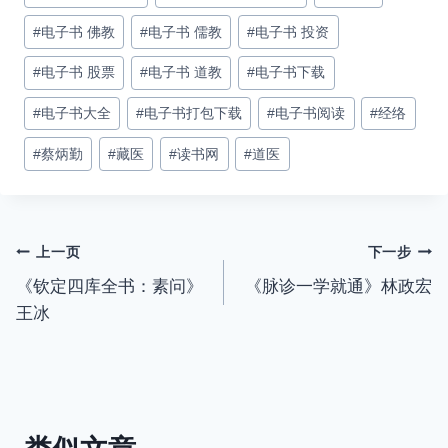
#
电子书 佛教
#
电子书 儒教
#
电子书 投资
#
电子书 股票
#
电子书 道教
#
电子书下载
#
电子书大全
#
电子书打包下载
#
电子书阅读
#
经络
#
蔡炳勤
#
藏医
#
读书网
#
道医
文
上一页
下一步
《钦定四库全书：素问》
《脉诊一学就通》林政宏
章
王冰
导
航