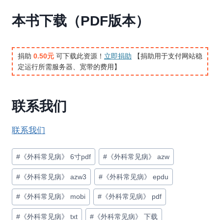
本书下载（PDF版本）
捐助
0.50元
可下载此资源！
立即捐助
【捐助用于支付网站稳
定运行所需服务器、宽带的费用】
联系我们
联系我们
文
#
《外科常见病》 6寸pdf
#
《外科常见病》 azw
章
#
《外科常见病》 azw3
#
《外科常见病》 epdu
标
签：
#
《外科常见病》 mobi
#
《外科常见病》 pdf
#
《外科常见病》 txt
#
《外科常见病》 下载