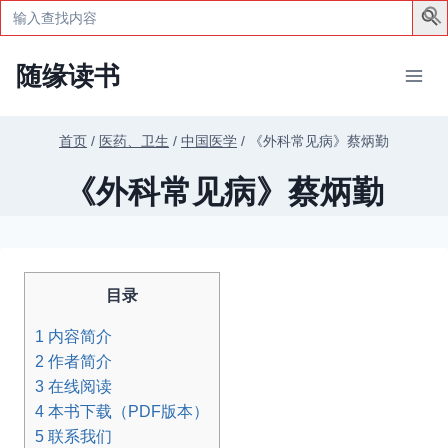
Search
for:
跳
随缘读书
到
内
容
首页
/
医药、卫生
/
中国医学
/
《外科常见病》蔡炳勤
《外科常见病》蔡炳勤
目录
1
内容简介
2
作者简介
3
在线阅读
4
本书下载（PDF版本）
5
联系我们