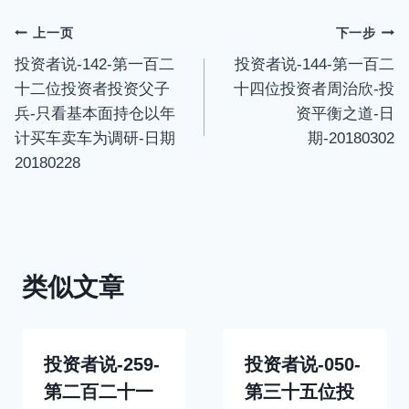
g
u
s
l
文
上一页
下一步
l
投资者说-142-第一百二
投资者说-144-第一百二
章
s
十二位投资者投资父子
十四位投资者周治欣-投
c
导
兵-只看基本面持仓以年
资平衡之道-日
r
计买车卖车为调研-日期
期-20180302
航
e
20180228
e
n
类似文章
投资者说-259-
投资者说-050-
第二百二十一
第三十五位投