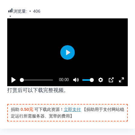
浏览量:
406
P
l
a
00:00
y
P
M
S
P
E
打赏后可以下载完整视频。
l
u
e
I
n
a
t
t
P
t
捐助
0.50元
可下载此资源！
立即支付
【捐助用于支付网站稳
y
e
t
e
定运行所需服务器、宽带的费用】
i
r
n
f