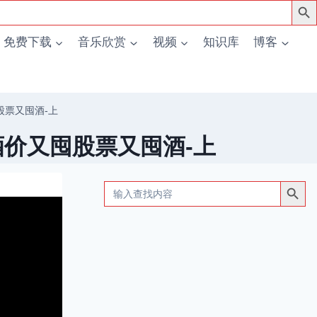
免费下载
音乐欣赏
视频
知识库
博客
股票又囤酒-上
酒价又囤股票又囤酒-上
搜索按钮
Search
for: