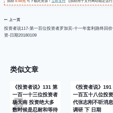
捐助
0.50元
可下载此资源！
立即支付
【捐助用于支付网站稳定运行
y
文
上一页
投资者说117-第一百位投资者罗加宾-十一年套利路终回
章
资-日期20180109
导
航
类似文章
《投资者说》131 第
《投资者说》191
一百一十三位投资者
一百五十八位投
杨天南 投资绝大多
代张志刚不听消
数时候是忍耐和等待
调研 下 日期