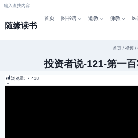
Search
for:
跳
首页
图书馆
道教
佛教
医
到
随缘读书
内
容
首页
/
视频
/
投资者说-121-第
浏览量:
418