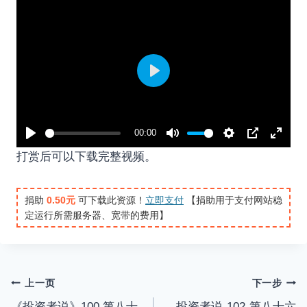
P
l
a
00:00
y
P
M
S
P
E
打赏后可以下载完整视频。
l
u
e
I
n
a
t
t
P
t
捐助
0.50元
可下载此资源！
立即支付
【捐助用于支付网站稳
y
e
t
e
定运行所需服务器、宽带的费用】
i
r
n
f
g
u
s
l
文
上一页
下一步
l
《投资者说》100 第八十
投资者说-102-第八十六