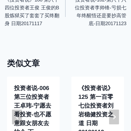
章
s
四位投资者王俊 王俊的B
位投资者李帅锋-亏损七
c
导
股炼狱买了套套了买终翻
年终醒悟还是要抄高管
r
身 日期20171117
底-日期20171123
航
e
e
n
类似文章
投资者说-006
《投资者说》
第三位投资者
125 第一百零
王卓玮-宁愿去
七位投资者刘
看投资-也不愿
岩稳健投资之
意跟女朋友去
道 日期