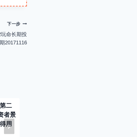
e
r
n
f
下一步
g
u
2玩命长期投
s
l
20171116
l
s
c
r
e
e
n
-第二
投资者说-232-第一
《投资者说
资者景
百九十五位投资者杨
九十八位
心得用
旭雯-从身边寻找投
胎炒股记 
资机会-日期
20180105