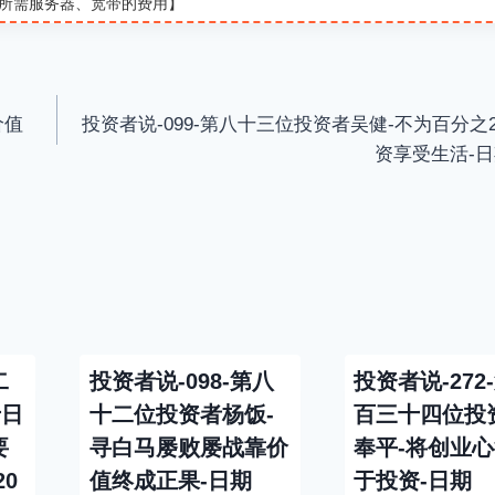
所需服务器、宽带的费用】
e
t
i
价值
投资者说-099-第八十三位投资者吴健-不为百分之
资享受生活-日期
二
投资者说-098-第八
投资者说-272
于日
十二位投资者杨饭-
百三十四位投
要
寻白马屡败屡战靠价
奉平-将创业
20
值终成正果-日期
于投资-日期