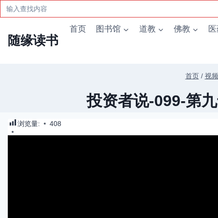
Search
for:
跳
首页
图书馆
道教
佛教
医
到
随缘读书
内
容
首页
/
视
投资者说-099-第
浏览量:
408