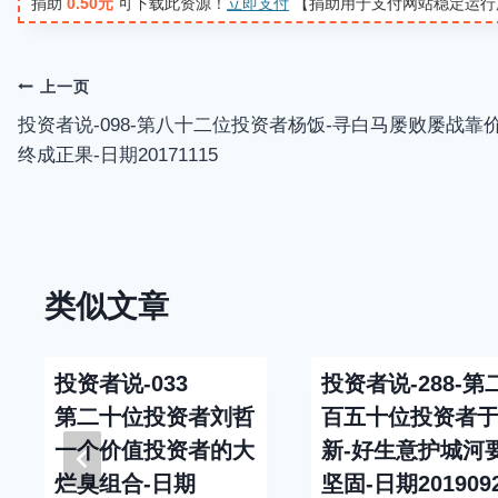
捐助
0.50元
可下载此资源！
立即支付
【捐助用于支付网站稳定运行
y
文
上一页
投资者说-098-第八十二位投资者杨饭-寻白马屡败屡战靠
章
终成正果-日期20171115
导
航
类似文章
投资者说-033
投资者说-288-第
第二十位投资者刘哲
百五十位投资者
一个价值投资者的大
新-好生意护城河
烂臭组合-日期
坚固-日期201909