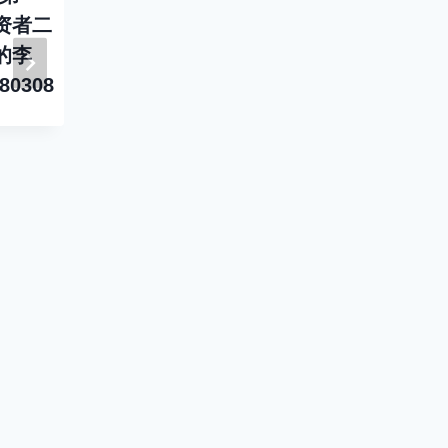
资者二
百三十八位投资者胡
一百三十
的李
官山-从亏损到爆赚-
姜寒光的
80308
用价投理念影响身边
日期20180
人-下-日期20180413