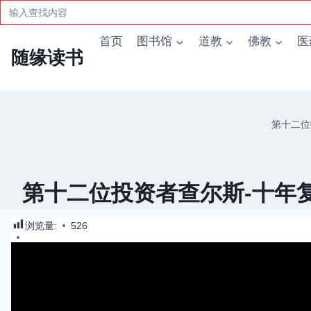
Search
for:
跳
首页
图书馆
道教
佛教
医
到
随缘读书
内
容
第十二位
第十二位投资者查尔斯-十年复合
浏览量:
526