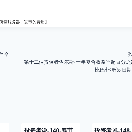
u
t
t
所需服务器、宽带的费用】
e
t
i
至今
投
第十二位投资者查尔斯-十年复合收益率超百分之2
比巴菲特低-日期20
投资者说-140-春节
投资者说-148