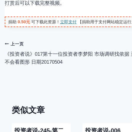
打赏后可以下载完整视频。
l
a
捐助
0.50元
可下载此资源！
立即支付
【捐助用于支付网站稳定运行
y
文
上一页
《投资者说》017第十一位投资者李梦阳 市场调研找依据 
章
不会看图形 日期20170504
导
航
类似文章
投资者说-245-第二
投资者说-006