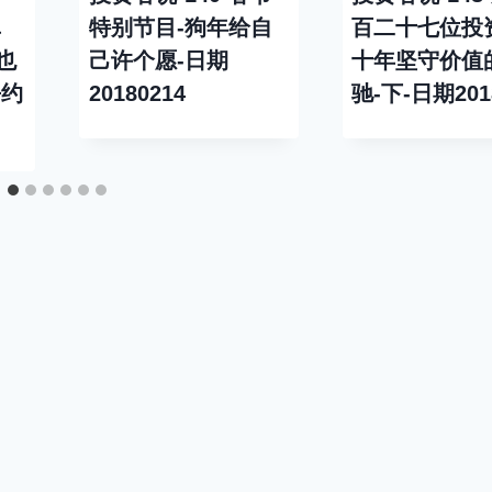
卓
特别节目-狗年给自
百二十七位投
也
己许个愿-日期
十年坚守价值
去约
20180214
驰-下-日期201