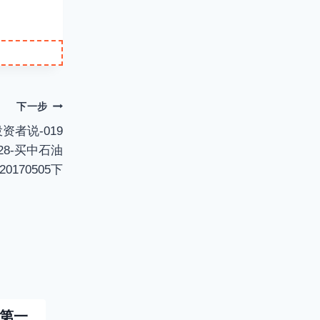
e
I
n
P
t
e
r
n
f
下一步
g
u
资者说-019
s
l
8-买中石油
l
170505下
s
c
r
e
e
n
-第一
投资者说-163-第一
《投资者说