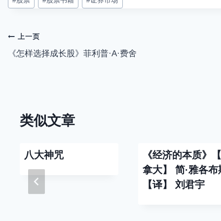
#
股票
#
股票书籍
#
证券市场
章
标
签：
文
上一页
《怎样选择成长股》菲利普·A·费舍
章
导
航
类似文章
八大神咒
《经济的本质》
拿大】 简·雅各布
【译】 刘君宇