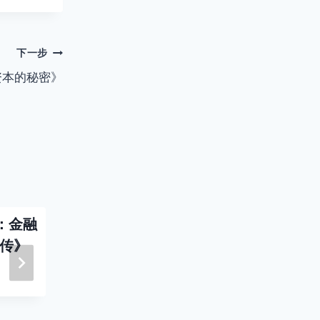
下一步
资本的秘密》
：金融
《经典重译系列》
《世界顶
坎传》
（套装共3册） 国富
的告白：
论 道德情操论 新教
真谛》 陈
伦理与资本主义精神