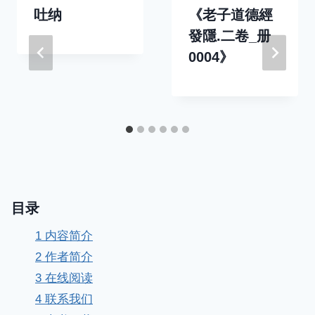
吐纳
《老子道德經
發隱.二卷_册
0004》
目录
1
内容简介
2
作者简介
3
在线阅读
4
联系我们