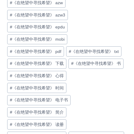
#
《在绝望中寻找希望》 azw
标
签：
#
《在绝望中寻找希望》 azw3
#
《在绝望中寻找希望》 epdu
#
《在绝望中寻找希望》 mobi
#
《在绝望中寻找希望》 pdf
#
《在绝望中寻找希望》 txt
#
《在绝望中寻找希望》 下载
#
《在绝望中寻找希望》 书
#
《在绝望中寻找希望》 心得
#
《在绝望中寻找希望》 时间
#
《在绝望中寻找希望》 电子书
#
《在绝望中寻找希望》 简介
#
《在绝望中寻找希望》 读册