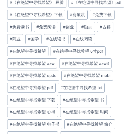
#
《在绝望中寻找希望》 豆瓣
#
《在绝望中寻找希望》pdf
#
《在绝望中寻找希望》下载
#
俞敏洪
#
免费下载
#
免费读书
#
免费阅读
#
创业
#
励志
#
古籍
#
商业
#
国学
#
在线读书
#
在线阅读
#
在绝望中寻找希望
#
在绝望中寻找希望 6寸pdf
#
在绝望中寻找希望 azw
#
在绝望中寻找希望 azw3
#
在绝望中寻找希望 epdu
#
在绝望中寻找希望 mobi
#
在绝望中寻找希望 pdf
#
在绝望中寻找希望 txt
#
在绝望中寻找希望 下载
#
在绝望中寻找希望 书
#
在绝望中寻找希望 心得
#
在绝望中寻找希望 时间
#
在绝望中寻找希望 电子书
#
在绝望中寻找希望 简介