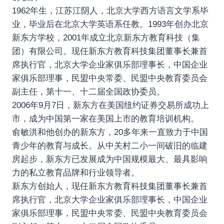
1962年生，江苏江阴人，北京大学西方语言文学系毕
业，毕业后在北京大学英语系任教。1993年创办北京
新东方学校，2001年成立北京新东方教育科技（集
团）有限公司。现任新东方教育科技集团董事长兼首
席执行官，北京大学企业家俱乐部理事长，中国企业
家俱乐部理事，民盟中央常委、民盟中央教育委员会
副主任，第十一、十二届全国政协委员。
2006年9月7日，新东方在美国纽约证券交易所成功上
市，成为中国第一家在美国上市的教育培训机构。
俞敏洪和他创办的新东方，20多年来一直致力于中国
青少年的教育与成长。从中关村二小一间破旧的临建
房起步，新东方已发展成为中国规模最大、最具影响
力的私立教育品牌和行业领导者。
新东方创始人，现任新东方教育科技集团董事长兼首
席执行官，北京大学企业家俱乐部理事长，中国企业
家俱乐部理事，民盟中央常委、民盟中央教育委员会