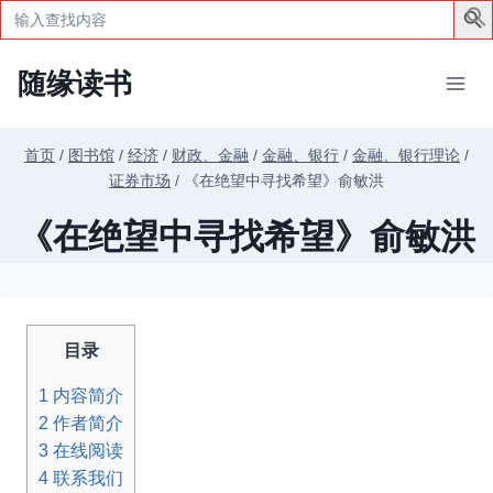
Search
for:
跳
随缘读书
到
内
容
首页
/
图书馆
/
经济
/
财政、金融
/
金融、银行
/
金融、银行理论
/
证券市场
/
《在绝望中寻找希望》俞敏洪
《在绝望中寻找希望》俞敏洪
目录
1
内容简介
2
作者简介
3
在线阅读
4
联系我们