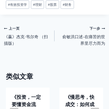
#
有效投资学
#
理财
#
股票
#
财务
标
签：
文
上一页
下一步
《赢》杰克·韦尔奇 （扫
俞敏洪口述-在痛苦的世
章
描版）
界里尽力而为
导
航
类似文章
《投资，一定
《慢思考，快
要懂资金流
成交：如何成