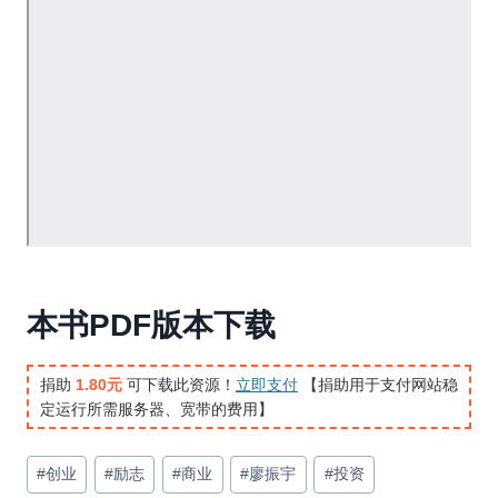
本书PDF版本下载
捐助
1.80元
可下载此资源！
立即支付
【捐助用于支付网站稳
定运行所需服务器、宽带的费用】
文
#
创业
#
励志
#
商业
#
廖振宇
#
投资
章