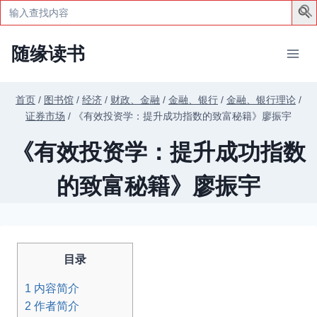
Search
for:
跳
随缘读书
到
内
容
首页
/
图书馆
/
经济
/
财政、金融
/
金融、银行
/
金融、银行理论
/
证券市场
/
《有效投资学：提升成功指数的致富秘籍》廖振宇
《有效投资学：提升成功指数
的致富秘籍》廖振宇
目录
1
内容简介
2
作者简介