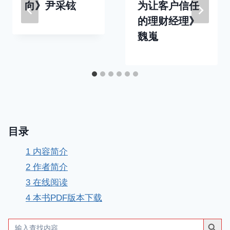
向》尹采铉
为让客户信任
的理财经理》
魏嵬
目录
1
内容简介
2
作者简介
3
在线阅读
4
本书PDF版本下载
搜索按钮
Search