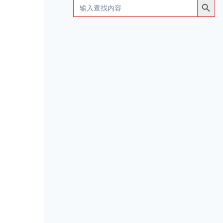
Search
for: