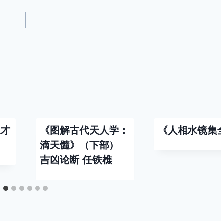
超才
《图解古代天人学：
《人相水镜集
滴天髓》（下部）
吉凶论断 任铁樵