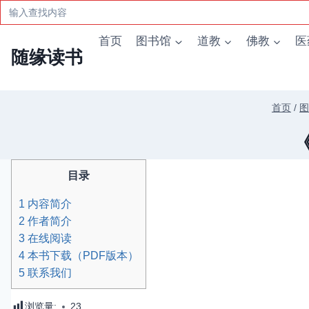
Search
for:
跳
首页
图书馆
道教
佛教
医
到
随缘读书
内
容
首页
/
图
目录
1
内容简介
2
作者简介
3
在线阅读
4
本书下载（PDF版本）
5
联系我们
浏览量:
23