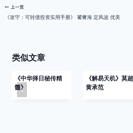
签：
文
上一页
《攻守：可转债投资实用手册》 饕餮海 定风波 优美
章
导
航
类似文章
《中华择日秘传精
《解易天机》莫
髓》
黄承范