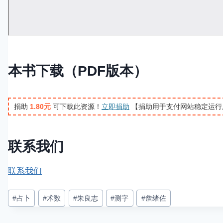
本书下载（PDF版本）
捐助
1.80元
可下载此资源！
立即捐助
【捐助用于支付网站稳定运行
联系我们
联系我们
文
#
占卜
#
术数
#
朱良志
#
测字
#
詹绪佐
章
标