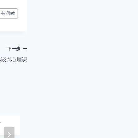
书 儒教
下一步
典谈判心理课
》
《亲爱的生命》雷切
会买更要
尔·克拉克