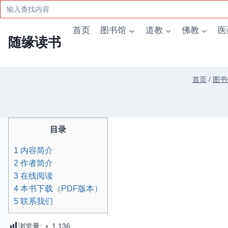
Search
for:
跳
首页
图书馆
道教
佛教
医
到
随缘读书
内
容
首页
/
图书
目录
1
内容简介
2
作者简介
3
在线阅读
4
本书下载（PDF版本）
5
联系我们
浏览量:
1,136