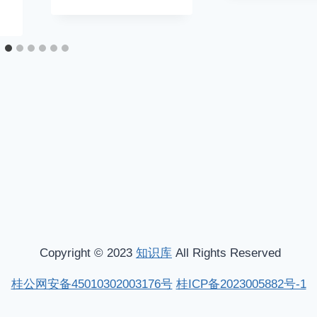
Copyright © 2023
知识库
All Rights Reserved
桂公网安备45010302003176号
桂ICP备2023005882号-1