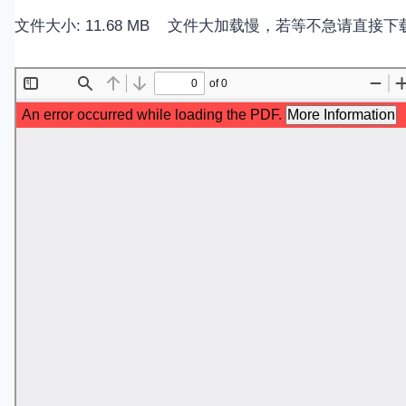
文件大小: 11.68 MB 文件大加载慢，若等不急请直接下