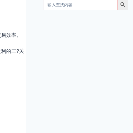
Search
for:
交易效率。
利的三?关