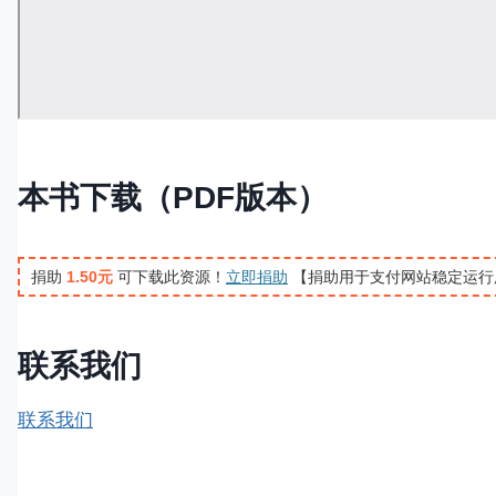
本书下载（PDF版本）
捐助
1.50元
可下载此资源！
立即捐助
【捐助用于支付网站稳定运行
联系我们
联系我们