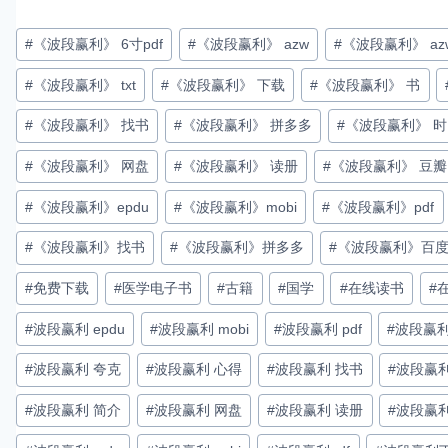
文
#
《波段赢利》 6寸pdf
#
《波段赢利》 azw
#
《波段赢利》 az
章
#
《波段赢利》 txt
#
《波段赢利》 下载
#
《波段赢利》 书
标
签：
#
《波段赢利》 找书
#
《波段赢利》 拼多多
#
《波段赢利》 
#
《波段赢利》 网盘
#
《波段赢利》 读册
#
《波段赢利》 豆瓣
#
《波段赢利》epdu
#
《波段赢利》mobi
#
《波段赢利》pdf
#
《波段赢利》找书
#
《波段赢利》拼多多
#
《波段赢利》百
#
免费下载
#
医学电子书
#
古籍
#
国学
#
在线读书
#
#
波段赢利 epdu
#
波段赢利 mobi
#
波段赢利 pdf
#
波段赢利 
#
波段赢利 夸克
#
波段赢利 心得
#
波段赢利 找书
#
波段赢利
#
波段赢利 简介
#
波段赢利 网盘
#
波段赢利 读册
#
波段赢利