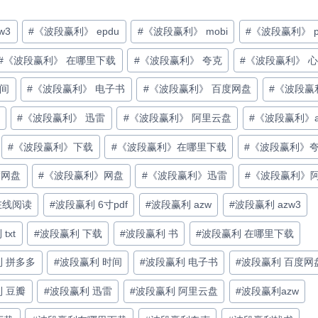
w3
#
《波段赢利》 epdu
#
《波段赢利》 mobi
#
《波段赢利》 p
#
《波段赢利》 在哪里下载
#
《波段赢利》 夸克
#
《波段赢利》 
时间
#
《波段赢利》 电子书
#
《波段赢利》 百度网盘
#
《波段赢
#
《波段赢利》 迅雷
#
《波段赢利》 阿里云盘
#
《波段赢利》a
#
《波段赢利》下载
#
《波段赢利》在哪里下载
#
《波段赢利》
度网盘
#
《波段赢利》网盘
#
《波段赢利》迅雷
#
《波段赢利》
在线阅读
#
波段赢利 6寸pdf
#
波段赢利 azw
#
波段赢利 azw3
txt
#
波段赢利 下载
#
波段赢利 书
#
波段赢利 在哪里下载
 拼多多
#
波段赢利 时间
#
波段赢利 电子书
#
波段赢利 百度网
 豆瓣
#
波段赢利 迅雷
#
波段赢利 阿里云盘
#
波段赢利azw