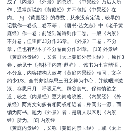
成了《内景》《外景》的总称。《中景经》乃后人所
作，通常所说的《黄庭经》并不包括《中景经》在
内。 [5] 《黄庭经》的卷数，从来没有定说，较早的
记载作一卷或二卷不等，《唐书·艺文志》中《老子黄
庭经》作一卷；前述陆游诗则作二卷。一般《内景》
不分卷，但里面却分作36章。《外景》二卷，不分
章，但也有些本子不分卷而分作24章。 [13] 外景经
《黄庭外景经》，又名《太上黄庭外景玉经》，原作3
卷，始见于《抱朴子内篇·遐览》。该书为七言韵语，
不分章，内容结构大致与《黄庭内景经》相同，文字
约少1/3。全书亦以存思三田之神为中心，并载咽津漱
液、存思日月、呼吸元气、辟谷食气、保精慎欲之
道，较之《内景经》更为简略晓畅。《内景经》《外
景经》两篇文句多有相同或相近者，殆同出一源，而
编为两书。题为《外景》者，是唐人以区别《内景
经》所为。 [6] 内景经
《黄庭内景经》，又称《黄庭内景玉经》，或《太上