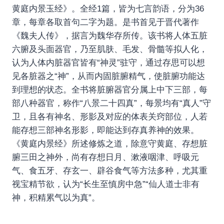
黄庭内景玉经》。全经1篇，皆为七言韵语，分为36
章，每章各取首句二字为题。是书首见于晋代著作
《魏夫人传》，据言为魏华存所传。该书将人体五脏
六腑及头面器官，乃至肌肤、毛发、骨髓等拟人化，
认为人体内脏器官皆有“神灵”驻守，通过存思可以想
见各脏器之“神”，从而内固脏腑精气，使脏腑功能达
到理想的状态。全书将脏腑器官分属上中下三部，每
部八种器官，称作“八景二十四真”，每景均有“真人”守
卫，且各有神名、形影及对应的体表关窍部位，人若
能存想三部神名形影，即能达到存真养神的效果。
《黄庭内景经》所述修炼之道，除意守黄庭、存想脏
腑三田之神外，尚有存想日月、漱液咽津、呼吸元
气、食五牙、存玄一、辟谷食气等方法多种，尤其重
视宝精节欲，认为“长生至慎房中急”“仙人道士非有
神，积精累气以为真”。