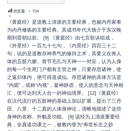
浏览量:
704
《黄庭经》是道教上清派的主要经典，也被内丹家奉
为内丹修炼的主要经典。其成书年代大致介于东汉晚
期到晋朝以前。 [9] 《黄庭经》由七言歌诀组成，
《外景经》一百九十七句，《内景经》四百三十二
句，说的是道教存神养气的修持之术，其要义在将人
体的五脏六腑、骨节毛孔与天神一一对应，认为人身
的每一个生死门户都有主管之神，只要存思诸神，使
之返归体内，便可得道成仙。存思诸神的具体方法是
“内观”，或称“内视”，凝神静虑，使人的意念与天神相
汇，便可达到天人合一的神仙境界。 [12]《黄庭经》
在汉代流行的五脏神的基础上加以扩展，提出了三丹
田、八景、十二真的人体身神论，清晰地描述了这些
身神的名称、外貌及功能。 [9] 该经为上清派重要经
典，全真道功课之一，被教内誉为“寿世长生之妙