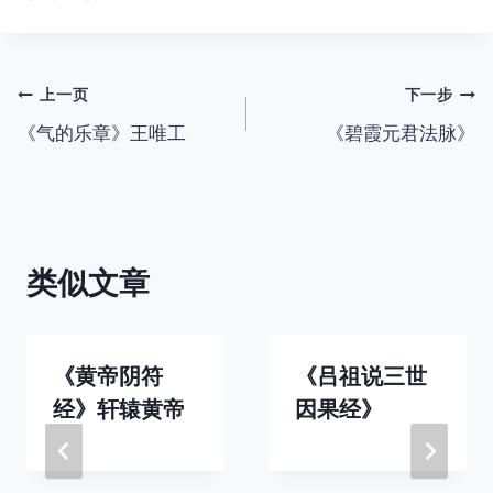
文
上一页
下一步
《气的乐章》王唯工
《碧霞元君法脉》
章
导
航
类似文章
《黄帝阴符
《吕祖说三世
经》轩辕黄帝
因果经》