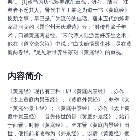
典”。 [1]该书为历代炼养家所重视，研习、缮写、注
释者不乏其人。晋代书圣王羲之为道士书《黄庭经》
换鹅之事，早已是广为流传的佳话。唐末五代的炼养
家吕洞宾的《题宿州天庆观诗》云：“肘传丹篆千年
术，口诵黄庭两卷经。”宋代诗人陆游喜好养生之术，
他在《道室杂兴诗》中说：“白头始悟颐生妙，尽在黄
庭两卷经。”足见后世养生家对《黄庭经》的重视。
内容简介
《黄庭经》现传有三种：即《黄庭内景经》，亦作
《太上黄庭内景玉经》；《黄庭外景经》，亦作《太
上黄庭外景玉经》；《黄庭中景经》，亦作《太上黄
庭中景玉经》。首先传世的是《黄庭外景经》，始行
于西晋，时称《黄庭经》。至东晋《黄庭内景经》出
世，便把前者改称为《外景经》。以后《黄庭经》便