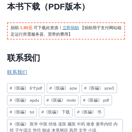
本书下载（PDF版本）
捐助
1.80元
可下载此资源！
立即捐助
【捐助用于支付网站稳
定运行所需服务器、宽带的费用】
联系我们
联系我们
文
#
《医碥》 6寸pdf
#
《医碥》 azw
#
《医碥》 azw3
章
#
《医碥》 epdu
#
《医碥》 mobi
#
《医碥》 pdf
标
签：
#
《医碥》 txt
#
《医碥》 下载
#
《医碥》 书
#
《医碥》 医学 中医 经络 道医 藏医 中药 推拿 黄帝内经 内
经 子午流注 华佗 脉诊 本草纲目 风劳 文学 小说