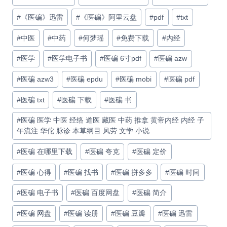
#
《医碥》迅雷
#
《医碥》阿里云盘
#
pdf
#
txt
#
中医
#
中药
#
何梦瑶
#
免费下载
#
内经
#
医学
#
医学电子书
#
医碥 6寸pdf
#
医碥 azw
#
医碥 azw3
#
医碥 epdu
#
医碥 mobi
#
医碥 pdf
#
医碥 txt
#
医碥 下载
#
医碥 书
#
医碥 医学 中医 经络 道医 藏医 中药 推拿 黄帝内经 内经 子
午流注 华佗 脉诊 本草纲目 风劳 文学 小说
#
医碥 在哪里下载
#
医碥 夸克
#
医碥 定价
#
医碥 心得
#
医碥 找书
#
医碥 拼多多
#
医碥 时间
#
医碥 电子书
#
医碥 百度网盘
#
医碥 简介
#
医碥 网盘
#
医碥 读册
#
医碥 豆瓣
#
医碥 迅雷