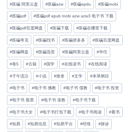
#
医碥 阿里云盘
#
医碥azw
#
医碥epdu
#
医碥mobi
#
医碥pdf
#
医碥pdf epub mobi azw azw3 电子书 下载
#
医碥pdf百度网盘
#
医碥下载
#
医碥在哪里下载
#
医碥夸克
#
医碥找书
#
医碥拼多多
#
医碥百度网盘
#
医碥网盘
#
医碥迅雷
#
医碥阿里云盘
#
华佗
#
卷5
#
古籍
#
国学
#
在线读书
#
在线阅读
#
子午流注
#
小说
#
推拿
#
文学
#
本草纲目
#
电子书
#
电子书 佛教
#
电子书 儒教
#
电子书 投资
#
电子书 股票
#
电子书 道教
#
电子书下载
#
电子书大全
#
电子书打包下载
#
电子书阅读
#
看书
#
知易
#
知易信息
#
知易平台
#
经络
#
脉诊