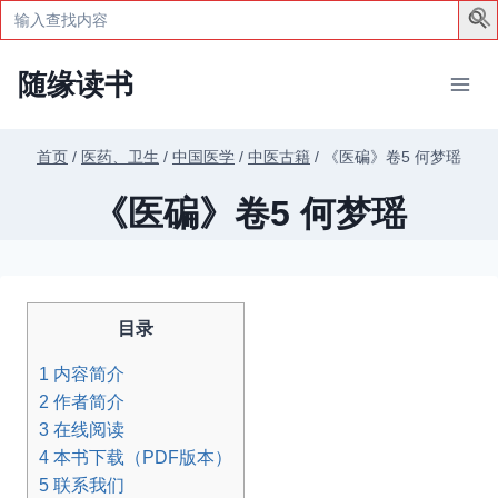
Search
for:
跳
随缘读书
到
内
容
首页
/
医药、卫生
/
中国医学
/
中医古籍
/
《医碥》卷5 何梦瑶
《医碥》卷5 何梦瑶
目录
1
内容简介
2
作者简介
3
在线阅读
4
本书下载（PDF版本）
5
联系我们