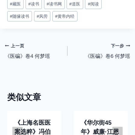
#
藏医
#
读书
#
读书网
#
道医
#
阅读
#
随缘读书
#
风劳
#
黄帝内经
文
上一页
下一步
《医碥》卷4 何梦瑶
《医碥》卷6 何梦瑶
章
导
航
类似文章
《上海名医医
《华尔街45
案选粹》冯伯
年》威廉·江恩