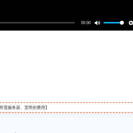
00:00
M
u
t
t
e
t
i
所需服务器、宽带的费用】