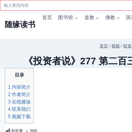
Search
for:
跳
首页
图书馆
道教
佛教
医
到
随缘读书
内
容
首页
/
视频
/
投资
《投资者说》277 第二百
目录
1
内容简介
2
作者简介
3
在线播放
4
联系我们
5
视频下载
浏览量:
988