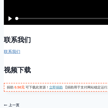
P
l
a
联系我们
y
联系我们
视频下载
捐助
0.50元
可下载此资源！
立即捐助
【捐助用于支付网站稳定运行
文
上一页