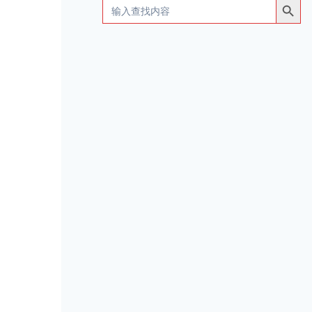
Search
for: