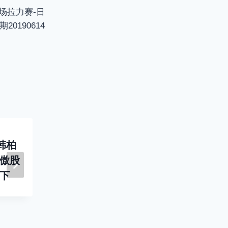
e
场拉力赛-日
n
期20190614
投资者说-094-第七
投资者说-2
韩柏
十八位投资者张晓
百七十四
笑傲股
鹏-股灾搏反弹差点
霄星-从不
-下
爆仓两天输掉五年盈
立期限-日
利-日期20171103
20180712