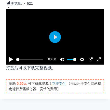
浏览量:
521
P
l
a
00:00
y
P
M
S
P
E
打赏后可以下载完整视频。
l
u
e
I
n
a
t
t
P
t
捐助
0.50元
可下载此资源！
立即支付
【捐助用于支付网站稳
y
e
t
e
定运行所需服务器、宽带的费用】
i
r
n
f
g
u