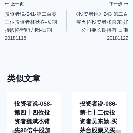
s
l
文
上一页
下一步
l
投资者说-241-第二百零
《投资者说》243 第二百
章
s
三位投资者林秋喜-长期
零五位投资者张喜东 好
c
导
持股恪守能力圈-日期
公司要长期持有 日期
r
20181115
20181122
航
e
e
n
类似文章
投资者说-058-
投资者说-086-
第四十四位投
第七十二位投
资者魏斌杰错
资者吴东勤-买
失30倍牛股加
茅台股票又买