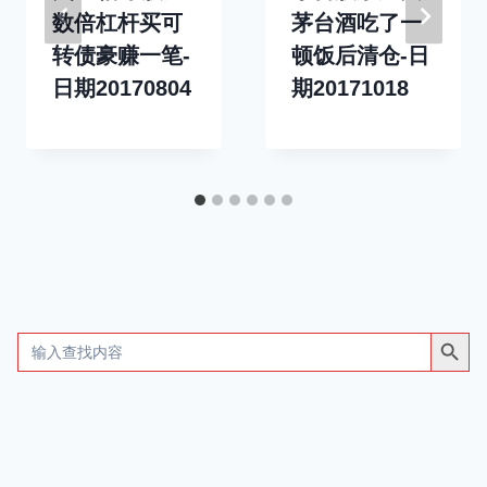
数倍杠杆买可
茅台酒吃了一
转债豪赚一笔-
顿饭后清仓-日
日期20170804
期20171018
搜索按钮
Search
for: