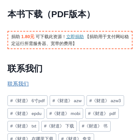
本书下载（PDF版本）
捐助
1.80元
可下载此资源！
立即捐助
【捐助用于支付网站稳
定运行所需服务器、宽带的费用】
联系我们
联系我们
文
#
《财道》 6寸pdf
#
《财道》 azw
#
《财道》 azw3
章
#
《财道》 epdu
#
《财道》 mobi
#
《财道》 pdf
标
签：
#
《财道》 txt
#
《财道》 下载
#
《财道》 书
#
《财道》 在哪里下载
#
《财道》 夸克