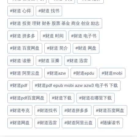
#
财道 心得
#
财道 找书
#
财道 投资 理财 财务 股票 基金 商业 创业 励志
#
财道 拼多多
#
财道 时间
#
财道 电子书
#
财道 百度网盘
#
财道 简介
#
财道 网盘
#
财道 读册
#
财道 豆瓣
#
财道 迅雷
#
财道 阿里云盘
#
财道azw
#
财道epdu
#
财道mobi
#
财道pdf
#
财道pdf epub mobi azw azw3 电子书 下载
#
财道pdf百度网盘
#
财道下载
#
财道在哪里下载
#
财道夸克
#
财道找书
#
财道拼多多
#
财道百度网盘
#
财道网盘
#
财道迅雷
#
财道阿里云盘
#
随缘读书