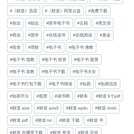
#
《财道》迅雷
#
《财道》阿里云盘
#
免费下载
#
创业
#
励志
#
医学电子书
#
古籍
#
周文强
#
商业
#
国学
#
在线读书
#
在线阅读
#
基金
#
投资
#
理财
#
电子书
#
电子书 佛教
#
电子书 儒教
#
电子书 投资
#
电子书 股票
#
电子书 道教
#
电子书下载
#
电子书大全
#
电子书打包下载
#
电子书阅读
#
知易
#
知易信息
#
知易平台
#
股票
#
读书网
#
财务
#
财道 6寸pdf
#
财道 azw
#
财道 azw3
#
财道 epdu
#
财道 mobi
#
财道 pdf
#
财道 txt
#
财道 下载
#
财道 书
#
财道 在哪里下载
#
财道 夸克
#
财道 定价