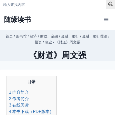
Search
for:
跳
随缘读书
到
内
容
首页
/
图书馆
/
经济
/
财政、金融
/
金融、银行
/
金融、银行理论
/
投资
/
创业
/
《财道》周文强
《财道》周文强
目录
1
内容简介
2
作者简介
3
在线阅读
4
本书下载（PDF版本）