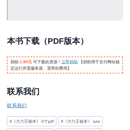
本书下载（PDF版本）
捐助
1.80元
可下载此资源！
立即捐助
【捐助用于支付网站稳
定运行所需服务器、宽带的费用】
联系我们
联系我们
文
#
《大六壬秘本》 6寸pdf
#
《大六壬秘本》 azw
章