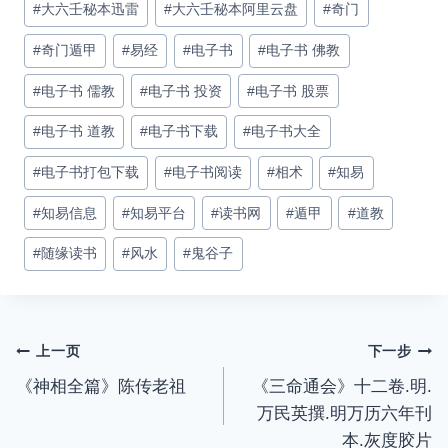
#
大六壬秘本迅雷
#
大六壬秘本阿里云盘
#
奇门
#
奇门遁甲
#
易经
#
电子书
#
电子书 佛教
#
电子书 儒教
#
电子书 投资
#
电子书 股票
#
电子书 道教
#
电子书下载
#
电子书大全
#
电子书打包下载
#
电子书阅读
#
相术
#
知易
#
知易信息
#
知易平台
#
读书网
#
遁甲
#
道教
#
随缘读书
#
风水
#
鬼谷子
文
上一页
下一步
《神相全篇》陈传老祖
《三命通会》十二卷.明.
章
万民英撰.明万历六年刊
导
本.灰度胶片