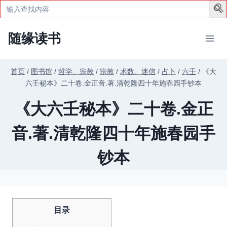
Search
for:
跳
随缘读书
到
内
容
首页
/
图书馆
/
哲学、宗教
/
宗教
/
术数、迷信
/
占卜
/
六壬
/
《大
六壬秘本》二十卷.金正音.著.清乾隆四十年施春园手钞本
《大六壬秘本》二十卷.金正
音.著.清乾隆四十年施春园手
钞本
目录