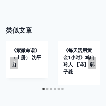
航
类似文章
《紫微命谱》
《每天活用黄
（上册） 沈平
金1小时》鸠山
山
玲人 【译】 郭
子菱