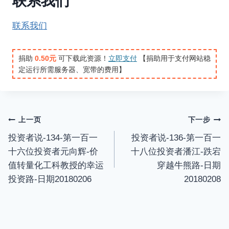
联系我们
n
f
联系我们
g
u
s
l
l
捐助
0.50元
可下载此资源！
立即支付
【捐助用于支付网站稳
s
定运行所需服务器、宽带的费用】
c
r
e
文
上一页
下一步
e
投资者说-134-第一百一
投资者说-136-第一百一
n
章
十六位投资者元向辉-价
十八位投资者潘江-跌宕
导
值转量化工科教授的幸运
穿越牛熊路-日期
投资路-日期20180206
20180208
航