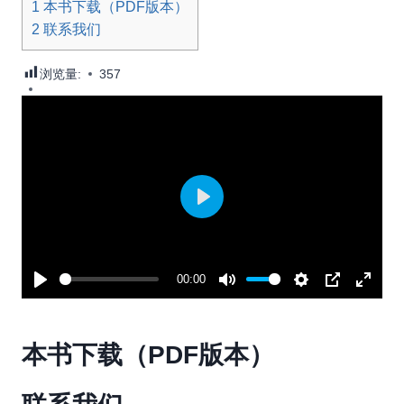
1
本书下载（PDF版本）
2
联系我们
浏览量:
357
P
l
a
00:00
y
P
M
S
P
E
l
u
e
I
n
本书下载（PDF版本）
a
t
t
P
t
y
e
t
e
i
r