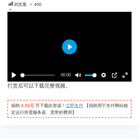
浏览量:
400
P
l
a
00:00
y
P
M
S
P
E
打赏后可以下载完整视频。
l
u
e
I
n
a
t
t
P
t
捐助
0.50元
可下载此资源！
立即支付
【捐助用于支付网站稳
y
e
t
e
定运行所需服务器、宽带的费用】
i
r
n
f
g
u