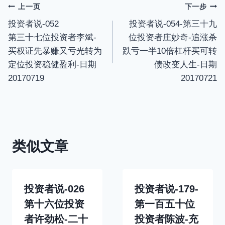
s
l
文
上一页
下一步
l
投资者说-052
投资者说-054-第三十九
章
s
第三十七位投资者李斌-
位投资者庄妙奇-追涨杀
c
导
买权证先暴赚又亏光转为
跌亏一半10倍杠杆买可转
r
定位投资稳健盈利-日期
债改变人生-日期
航
e
20170719
20170721
e
n
类似文章
投资者说-026
投资者说-179-
第十六位投资
第一百五十位
者许劲松-二十
投资者陈波-充