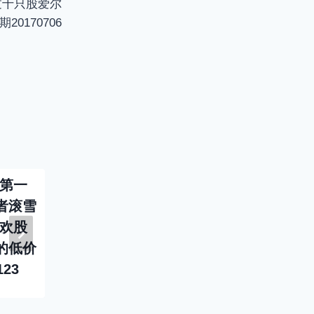
过十只股爱尔
e
20170706
n
-第一
投资者说-289-第二
投资者说-2
者滚雪
百五十一位投资者傅
百七十九
喜欢股
海棠-从5万到1.2亿
宏彬-好公
的低价
只用一年半-日期
抱变化-日
123
20161202
20180727