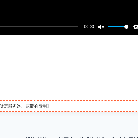
00:00
M
u
t
t
e
t
i
所需服务器、宽带的费用】