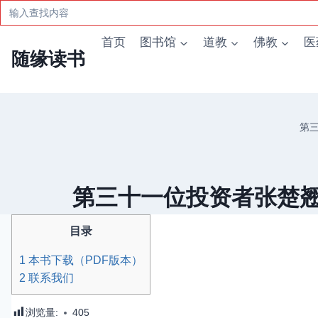
Search
for:
跳
首页
图书馆
道教
佛教
医
到
随缘读书
内
容
第三
第三十一位投资者张楚翘-
目录
1
本书下载（PDF版本）
2
联系我们
浏览量:
405