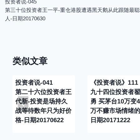
投资者说-045
章
第三十位投资者王一平-重仓港股遭遇黑天鹅从此跟随最聪
导
人-日期20170630
航
类似文章
投资者说-041
《投资者说》111
第二十六位投资者王
九十四位投资者
代新-投资是场持久
勇 买茅台10万变4
战等待数年只为好价
万不赚市场情绪
格-日期20170622
日期20171222